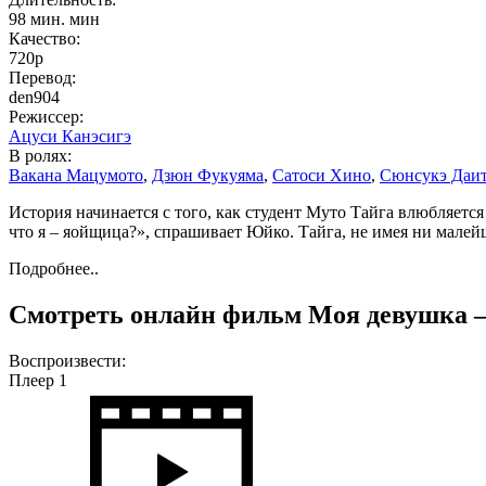
98 мин. мин
Качество:
720p
Перевод:
den904
Режиссер:
Ацуси Канэсигэ
В ролях:
Вакана Мацумото
,
Дзюн Фукуяма
,
Сатоси Хино
,
Сюнсукэ Даи
История начинается с того, как студент Муто Тайга влюбляется
что я – яойщица?», спрашивает Юйко. Тайга, не имея ни малейшег
Подробнее..
Смотреть онлайн фильм Моя девушка – 
Воспроизвести:
Плеер 1