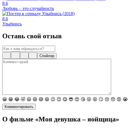
8.6
Любовь – это случайность
8.6
Улыбнись
Оставь свой отзыв
Спойлер
😀
😁
😂
🤣
😃
😄
😅
😆
😉
😊
😋
😎
😍
😘
😜
😝
😏
😒
😞
😡
😭
Комментировать
О фильме «Моя девушка – яойщица»