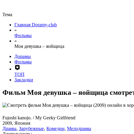
Тема
Главная Doramy-club
»
Фильмы
»
Моя девушка – яойщица
Дорамы
Фильмы
ТОП
Закладки
Фильм Моя девушка – яойщица смотре
Fujoshi kanojo. / My Geeky Girlfriend
2009, Япония
Драмы
,
Зарубежные
,
Комедии
,
Мелодрамы
Длительность: