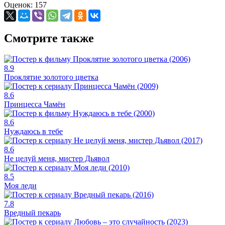
Оценок: 157
Смотрите также
8.9
Проклятие золотого цветка
8.6
Принцесса Чамён
8.6
Нуждаюсь в тебе
8.6
Не целуй меня, мистер Дьявол
8.5
Моя леди
7.8
Вредный пекарь