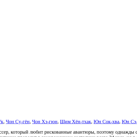
Ук
,
Чон Су-гён
,
Чон Хэ-гюн
,
Щим Хён-тхак
,
Юн Сок-хва
,
Юн Сэ
сер, который любит рискованные авантюры, поэтому однажды со