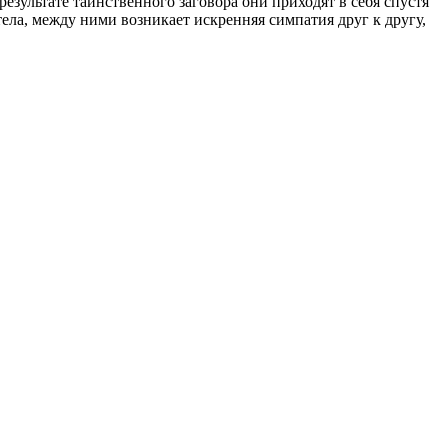
результате таинственного заговора они приходят в себя спустя
тела, между ними возникает искренняя симпатия друг к другу,