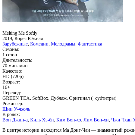
Melting Me Softly
2019, Корея Южная
Зарубежные
,
Комедии
,
Мелодрамы
,
Фантастика
Сезоны:
1 сезон
Длительность:
70 мин. мин
Качество:
HD (720p)
Возраст:
16+
Перевод:
GREEN TEA, SoftBox, Дубляж, Оригинал (+субтитры)
Режиссер:
Щин У-чхоль
В ролях:
Вон Джин-а
,
Киль Хэ-ён
,
Ким Вон-хэ
,
Лим Вон-хи
,
Чжи Чхан 
В центре истории находится Ма Донг-Чан — знаменитый режис