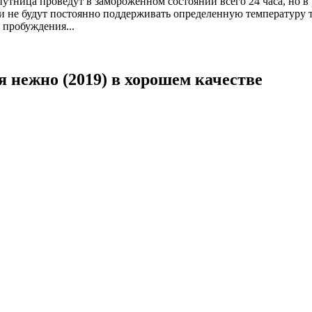
путница проведут в замороженном состоянии всего 24 часа, но в 
 они не будут постоянно поддерживать определенную температуру 
 пробуждения...
 нежно (2019) в хорошем качестве