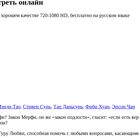
треть онлайн
энди Тао
,
Стивен Сунь
,
Тан Даньсунь
,
Фиби Хуан
,
Энсон Чан
и? Закон Мерфи, он же «закон подлости», гласит: «если есть вер
рои?
ак Гуру Любви, способная помочь с любыми вопросами, касающим