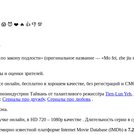
😱
😈
❤️
🔥
👍
👎
💯
»
 закону подлости» (оригинальное название — «Mo fei, zhe jiu shi
ы и оценки зрителей.
все онлайн, бесплатно в хорошем качестве, без регистраций и СМ
киноиндустрии Тайвань от талантливого режиссёра
Tien-Lun Yeh
,
у:
Сериалы про дружбу
,
Сериалы про любовь
.
она.
учке онлайн, в HD 720 – 1080p качестве . Длительность серии в с
мирно известной платформе Internet Movie Database (IMDb) в
7.2