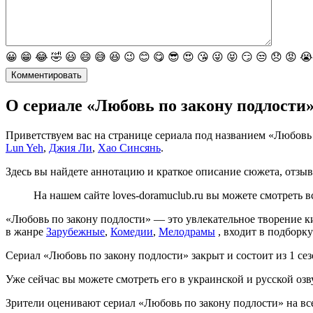
😀
😁
😂
🤣
😃
😄
😅
😆
😉
😊
😋
😎
😍
😘
😜
😝
😏
😒
😞
😡
😭
Комментировать
О сериале «Любовь по закону подлости
Приветствуем вас на странице сериала под названием «Любовь по
Lun Yeh
,
Джия Ли
,
Хао Синсянь
.
Здесь вы найдете аннотацию и краткое описание сюжета, отзыв
На нашем сайте loves-doramuclub.ru вы можете смотреть 
«Любовь по закону подлости» — это увлекательное творение 
в жанре
Зарубежные
,
Комедии
,
Мелодрамы
, входит в подборк
Сериал «Любовь по закону подлости» закрыт и состоит из 1 сез
Уже сейчас вы можете смотреть его в украинской и русской озв
Зрители оценивают сериал «Любовь по закону подлости» на все