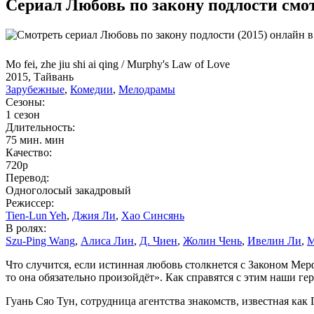
Сериал Любовь по закону подлости смо
Mo fei, zhe jiu shi ai qing / Murphy's Law of Love
2015, Тайвань
Зарубежные
,
Комедии
,
Мелодрамы
Сезоны:
1 сезон
Длительность:
75 мин. мин
Качество:
720p
Перевод:
Одноголосый закадровый
Режиссер:
Tien-Lun Yeh
,
Джия Ли
,
Хао Синсянь
В ролях:
Szu-Ping Wang
,
Алиса Лин
,
Д. Чиен
,
Жолин Чень
,
Ивелин Ли
,
М
Что случится, если истинная любовь столкнется с Законом Мерф
то она обязательно произойдёт». Как справятся с этим наши ге
Гуань Сяо Тун, сотрудница агентства знакомств, известная к