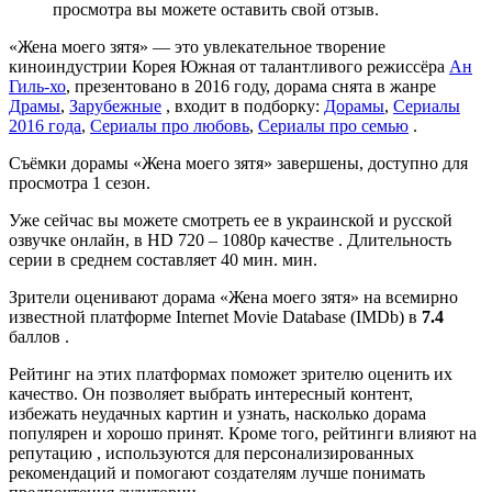
просмотра вы можете оставить свой отзыв.
«Жена моего зятя» — это увлекательное творение
киноиндустрии Корея Южная от талантливого режиссёра
Ан
Гиль-хо
, презентовано в 2016 году, дорама снята в жанре
Драмы
,
Зарубежные
, входит в подборку:
Дорамы
,
Сериалы
2016 года
,
Сериалы про любовь
,
Сериалы про семью
.
Съёмки дорамы «Жена моего зятя» завершены, доступно для
просмотра 1 сезон.
Уже сейчас вы можете смотреть ее в украинской и русской
озвучке онлайн, в HD 720 – 1080p качестве . Длительность
серии в среднем составляет 40 мин. мин.
Зрители оценивают дорама «Жена моего зятя» на всемирно
известной платформе Internet Movie Database (IMDb) в
7.4
баллов .
Рейтинг на этих платформах поможет зрителю оценить их
качество. Он позволяет выбрать интересный контент,
избежать неудачных картин и узнать, насколько дорама
популярен и хорошо принят. Кроме того, рейтинги влияют на
репутацию , используются для персонализированных
рекомендаций и помогают создателям лучше понимать