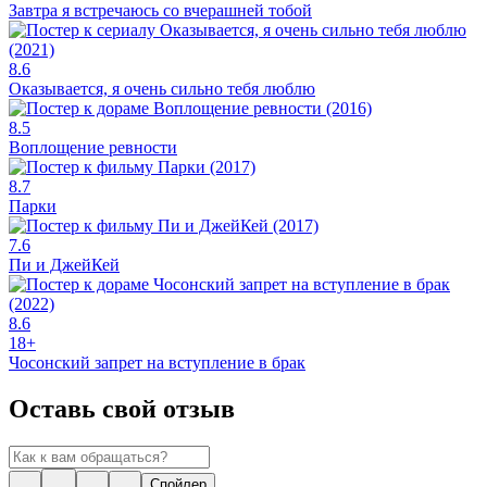
Завтра я встречаюсь со вчерашней тобой
8.6
Оказывается, я очень сильно тебя люблю
8.5
Воплощение ревности
8.7
Парки
7.6
Пи и ДжейКей
8.6
18+
Чосонский запрет на вступление в брак
Оставь свой отзыв
Спойлер