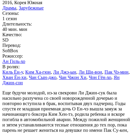
2016, Корея Южная
Драмы
,
Зарубежные
Сезоны:
1 сезон
Длительность:
40 мин. мин
Качество:
SD
Перевод:
SoftBox
Режиссер:
Ан Гиль-хо
В ролях:
Киль Ён-у
,
Ким Ха-гюн
,
Ли Джэ-ын
,
Ли Щи-вон
,
Пак Чэ-мин
,
Хван Ён-хи
,
Чан Сын-джо
,
Чан Чжон Хи
,
Чон Гён-хо
,
Ян
Джин-сон
Еще будучи молодой, из-за свекрови Ли Джин-сук была
насильно разлучена со своей новорожденной дочерью и
повторно вступила в брак, воспитывая двух падчериц. Годы
спустя ее младшая приемная дочь О Ен-чэ вышла замуж за
начинающего боксера Ким Хен-тэ, родила ребенка и вскоре
погибла в автомобильной аварии. Между пожилой женщиной
и зятем устанавливаются тесные отношения до тех пор, пока
парень не решает жениться на девушке по имени Пак Су-кен,