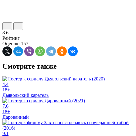
8.6
Рейтинг
Оценок: 157
Смотрите также
4.4
18+
Дьявольский каратель
7.6
18+
Дарованный
9.1