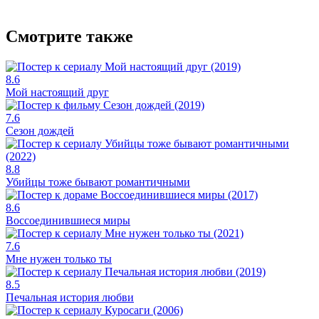
Смотрите также
8.6
Мой настоящий друг
7.6
Сезон дождей
8.8
Убийцы тоже бывают романтичными
8.6
Воссоединившиеся миры
7.6
Мне нужен только ты
8.5
Печальная история любви