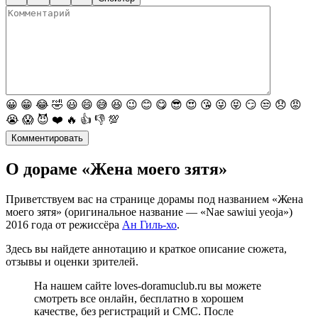
😀
😁
😂
🤣
😃
😄
😅
😆
😉
😊
😋
😎
😍
😘
😜
😝
😏
😒
😞
😡
😭
😱
😈
❤️
🔥
👍
👎
💯
Комментировать
О дораме «Жена моего зятя»
Приветствуем вас на странице дорамы под названием «Жена
моего зятя» (оригинальное название — «Nae sawiui yeoja»)
2016 года от режиссёра
Ан Гиль-хо
.
Здесь вы найдете аннотацию и краткое описание сюжета,
отзывы и оценки зрителей.
На нашем сайте loves-doramuclub.ru вы можете
смотреть все онлайн, бесплатно в хорошем
качестве, без регистраций и СМС. После