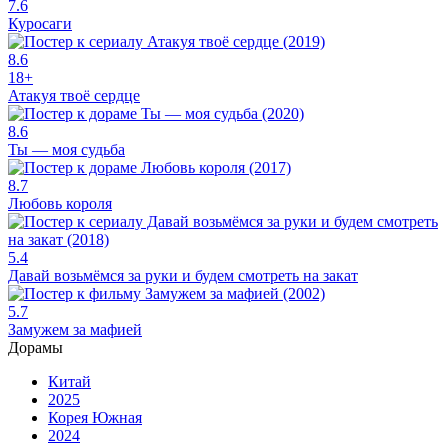
7.6
Куросаги
8.6
18+
Атакуя твоё сердце
8.6
Ты — моя судьба
8.7
Любовь короля
5.4
Давай возьмёмся за руки и будем смотреть на закат
5.7
Замужем за мафией
Дорамы
Китай
2025
Корея Южная
2024