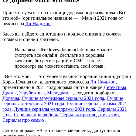
Приветствуем вас на странице дорамы под названием «Всё
это моё» (оригинальное название — «Main») 2021 года от
режиссёра
Ли На-джон
.
Здесь вы найдете аннотацию и краткое описание сюжета,
отзывы и оценки зрителей.
На нашем сайте loves-doramuclub.ru вы можете
смотреть все онлайн, бесплатно в хорошем
качестве, без регистраций и СМС. После
просмотра вы можете оставить свой отзыв.
«Всё это моё» — это увлекательное творение киноиндустрии
Корея Южная от талантливого режиссёра
Ли На-джон
,
презентовано в 2021 году, дорама снята в жанре
Детективы
,
Драмы
,
Зарубежные
,
Мелодрамы
, входит в подборку:
Дорамы
,
Лучшие зарубежные сериалы 2021 года
,
Лучшие
сериалы детективы 2021 года
,
Лучшие сериалы драмы 2021
года
,
Лучшие сериалы мелодрамы 2021 года
,
Сериалы 2021
года
,
Сериалы про любовь
,
Сериалы про предательство
,
Сериалы про семью
.
Съёмки дорамы «Всё это моё» завершены, доступно для
просмотра 1 сезон.