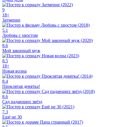
9
18+
Затмение
5.1
Любовь с хвостом
8.6
Мой законный муж
8.5
18+
Новая волна
8.4
Проклятая девятка!
8.6
Сад падающих звёзд
7.3
Ещё не 30