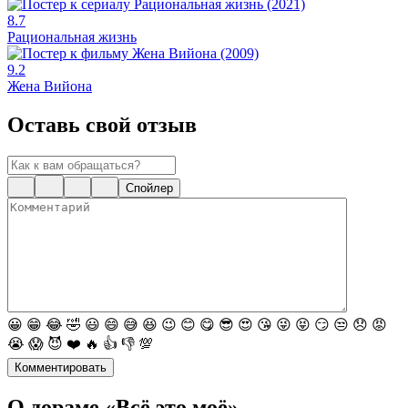
8.7
Рациональная жизнь
9.2
Жена Вийона
Оставь свой отзыв
Спойлер
😀
😁
😂
🤣
😃
😄
😅
😆
😉
😊
😋
😎
😍
😘
😜
😝
😏
😒
😞
😡
😭
😱
😈
❤️
🔥
👍
👎
💯
Комментировать
О дораме «Всё это моё»