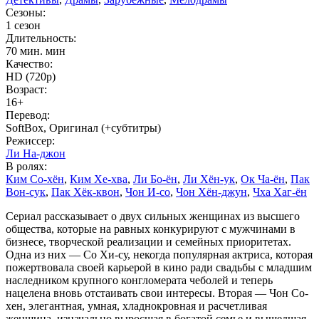
Сезоны:
1 сезон
Длительность:
70 мин. мин
Качество:
HD (720p)
Возраст:
16+
Перевод:
SoftBox, Оригинал (+субтитры)
Режиссер:
Ли На-джон
В ролях:
Ким Со-хён
,
Ким Хе-хва
,
Ли Бо-ён
,
Ли Хён-ук
,
Ок Ча-ён
,
Пак
Вон-сук
,
Пак Хёк-квон
,
Чон И-со
,
Чон Хён-джун
,
Чха Хаг-ён
Сериал рассказывает о двух сильных женщинах из высшего
общества, которые на равных конкурируют с мужчинами в
бизнесе, творческой реализации и семейных приоритетах.
Одна из них — Со Хи-су, некогда популярная актриса, которая
пожертвовала своей карьерой в кино ради свадьбы с младшим
наследником крупного конгломерата чеболей и теперь
нацелена вновь отстаивать свои интересы. Вторая — Чон Со-
хен, элегантная, умная, хладнокровная и расчетливая
женщина, изначально выросшая в богатой семье и вышедшая