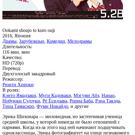
Ookami shoujo to kuro ouji
2016, Япония
Драмы
,
Зарубежные
,
Комедии
,
Мелодрамы
Длительность:
116 мин. мин
Качество:
HD (720p)
Перевод:
Двухголосый закадровый
Режиссер:
Рюити Хироки
В ролях:
Кэнто Ямадзаки
,
Муги Кадоваки
,
Мэгуми Абэ
,
Нанао
,
Нобуюки Судзуки
,
Рё Ёсидзава
,
Ририа Баба
,
Рэна Такэда
,
Тина Тамасиро
,
Фуми Никайдо
, и другие
Эрика Шихонара — миловидная, но застенчивая ученица
средней школы, у которой никогда не было отношений с
парнями. Когда из-за этого над ней начинают подшучивать
одноклассницы, Эрика фотографирует на улице незнакомого