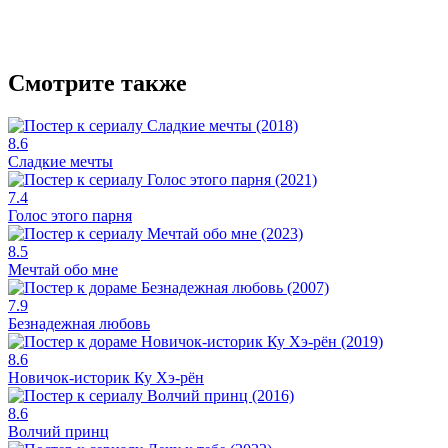
Смотрите также
8.6
Сладкие мечты
7.4
Голос этого парня
8.5
Мечтай обо мне
7.9
Безнадежная любовь
8.6
Новичок-историк Ку Хэ-рён
8.6
Волчий принц