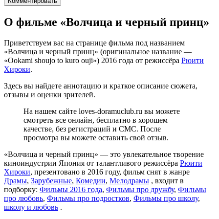
Комментировать
О фильме «Волчица и черный принц»
Приветствуем вас на странице фильма под названием
«Волчица и черный принц» (оригинальное название —
«Ookami shoujo to kuro ouji») 2016 года от режиссёра
Рюити
Хироки
.
Здесь вы найдете аннотацию и краткое описание сюжета,
отзывы и оценки зрителей.
На нашем сайте loves-doramuclub.ru вы можете
смотреть все онлайн, бесплатно в хорошем
качестве, без регистраций и СМС. После
просмотра вы можете оставить свой отзыв.
«Волчица и черный принц» — это увлекательное творение
киноиндустрии Япония от талантливого режиссёра
Рюити
Хироки
, презентовано в 2016 году, фильм снят в жанре
Драмы
,
Зарубежные
,
Комедии
,
Мелодрамы
, входит в
подборку:
Фильмы 2016 года
,
Фильмы про дружбу
,
Фильмы
про любовь
,
Фильмы про подростков
,
Фильмы про школу
,
школу и любовь
.