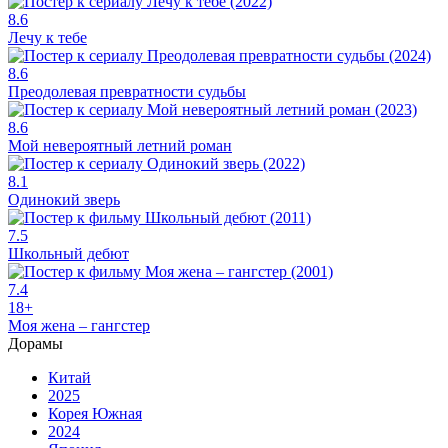
8.6
Лечу к тебе
8.6
Преодолевая превратности судьбы
8.6
Мой невероятный летний роман
8.1
Одинокий зверь
7.5
Школьный дебют
7.4
18+
Моя жена – гангстер
Дорамы
Китай
2025
Корея Южная
2024