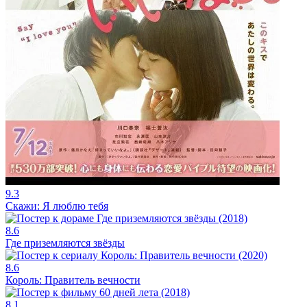
9.3
Скажи: Я люблю тебя
8.6
Где приземляются звёзды
8.6
Король: Правитель вечности
8.1