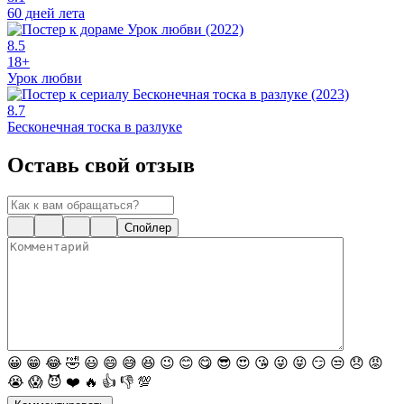
60 дней лета
8.5
18+
Урок любви
8.7
Бесконечная тоска в разлуке
Оставь свой отзыв
Спойлер
😀
😁
😂
🤣
😃
😄
😅
😆
😉
😊
😋
😎
😍
😘
😜
😝
😏
😒
😞
😡
😭
😱
😈
❤️
🔥
👍
👎
💯