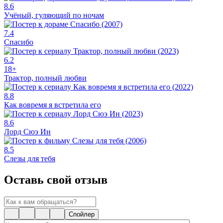
8.6
Учёный, гуляющий по ночам
7.4
Спасибо
6.2
18+
Трактор, полный любви
8.8
Как вовремя я встретила его
8.6
Лорд Сюэ Ин
8.5
Слезы для тебя
Оставь свой отзыв
Спойлер