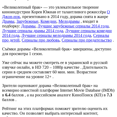
«Великолепный брак» — это увлекательное творение
киноиндустрии Корея Южная от талантливого режиссёра
О
Джон-нок
, презентовано в 2014 году, дорама снята в жанре
Драмы
,
Зарубежные
,
Комедии
,
Мелодрамы
, входит в
подборку:
Дорамы
,
Лучшие зарубежные сериалы 2014 года
,
Лучшие сериалы драмы 2014 года
,
Лучшие сериалы комедии
2014 года
,
Лучшие сериалы мелодрамы 2014 года
,
Сериалы
про детей
,
Сериалы про любовь
,
Сериалы про предательство
.
Съёмки дорамы «Великолепный брак» завершены, доступно
для просмотра 1 сезон.
Уже сейчас вы можете смотреть ее в украинской и русской
озвучке онлайн, в HD 720 – 1080p качестве . Длительность
серии в среднем составляет 60 мин. мин. Возрастное
ограничение на уровне 12+ .
Зрители оценивают дорама «Великолепный брак» на
всемирно известной платформе Internet Movie Database (IMDb)
в
6.4
баллов , а на российском аналоге КиноПоиск (КП) в
7.3
баллов .
Рейтинг на этих платформах поможет зрителю оценить их
качество. Он позволяет выбрать интересный контент,