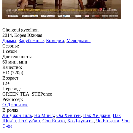
Choigoui gyeolhon
2014, Корея Южная
Драмы
,
Зарубежные
,
Комедии
,
Мелодрамы
Сезоны:
1 сезон
Длительность:
60 мин. мин
Качество:
HD (720p)
Возраст:
12+
Перевод:
GREEN TEA, STEPonee
Режиссер:
О Джон-нок
В ролях:
Ли Джон-гиль
,
Но Мин-у
,
Ом Хён-гён
,
Пак Хе-джин
,
Пак
Щи-ён
,
Пэ Су-бин
,
Сон Ён-гю
,
Хо Джун-сок
,
Чо Ын-джи
,
Чон
Э-ён