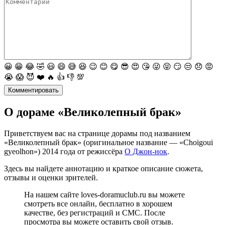
😀
😁
😂
🤣
😃
😄
😅
😆
😉
😊
😋
😎
😍
😘
😜
😝
😏
😒
😞
😡
😭
😱
😈
❤️
🔥
👍
👎
💯
Комментировать
О дораме «Великолепный брак»
Приветствуем вас на странице дорамы под названием
«Великолепный брак» (оригинальное название — «Choigoui
gyeolhon») 2014 года от режиссёра
О Джон-нок
.
Здесь вы найдете аннотацию и краткое описание сюжета,
отзывы и оценки зрителей.
На нашем сайте loves-doramuclub.ru вы можете
смотреть все онлайн, бесплатно в хорошем
качестве, без регистраций и СМС. После
просмотра вы можете оставить свой отзыв.