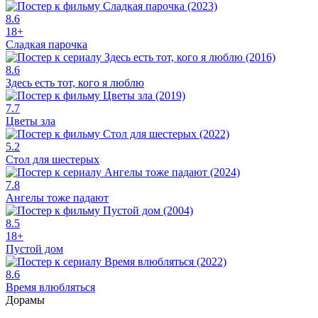
8.6
18+
Сладкая парочка
8.6
Здесь есть тот, кого я люблю
7.7
Цветы зла
5.2
Стол для шестерых
7.8
Ангелы тоже падают
8.5
18+
Пустой дом
8.6
Время влюбляться
Дорамы