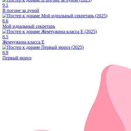
9.1
В погоне за луной
8.6
Мой идеальный секретарь
8.5
Жемчужина класса Е
8.9
Первый мороз