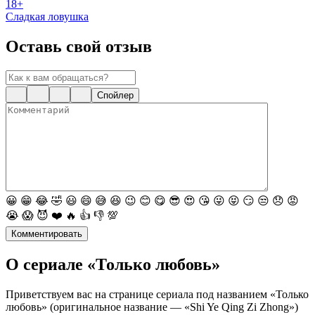
18+
Сладкая ловушка
Оставь свой отзыв
Спойлер
😀
😁
😂
🤣
😃
😄
😅
😆
😉
😊
😋
😎
😍
😘
😜
😝
😏
😒
😞
😡
😭
😱
😈
❤️
🔥
👍
👎
💯
Комментировать
О сериале «Только любовь»
Приветствуем вас на странице сериала под названием «Только
любовь» (оригинальное название — «Shi Ye Qing Zi Zhong»)