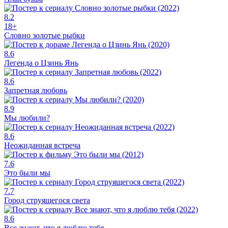
8.2
18+
Словно золотые рыбки
8.6
Легенда о Цзинь Янь
8.6
Запретная любовь
8.9
Мы любили?
8.6
Неожиданная встреча
7.6
Это были мы
7.7
Город струящегося света
8.6
Все знают, что я люблю тебя