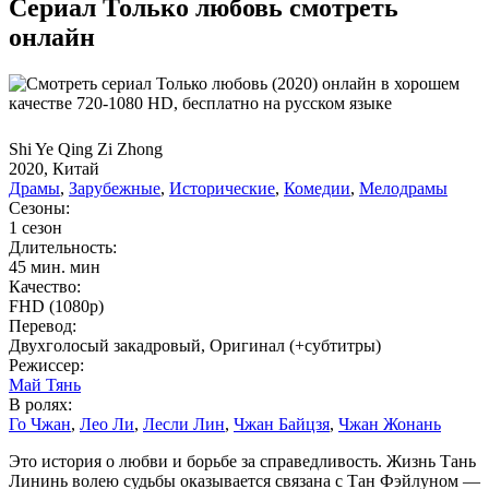
Сериал Только любовь смотреть
онлайн
Shi Ye Qing Zi Zhong
2020, Китай
Драмы
,
Зарубежные
,
Исторические
,
Комедии
,
Мелодрамы
Сезоны:
1 сезон
Длительность:
45 мин. мин
Качество:
FHD (1080p)
Перевод:
Двухголосый закадровый, Оригинал (+субтитры)
Режиссер:
Май Тянь
В ролях:
Го Чжан
,
Лео Ли
,
Лесли Лин
,
Чжан Байцзя
,
Чжан Жонань
Это история о любви и борьбе за справедливость. Жизнь Тань
Лининь волею судьбы оказывается связана с Тан Фэйлуном —