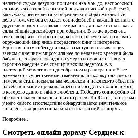
нелегкой судьбе девушки по имени Чха Хон-до, неспособной
справиться со своей серьезной психологической проблемой,
вынуждающей ее вести затворнический образ жизни. Все
дело в том, что она страдает социофобией и каждый контакт с
другими людьми заставляет ее краснеть, а также испытывать
сильнейший дискомфорт при общении. В то же время она
очень добрая и любознательная особа, обреченная познавать
окружающий мир лишь посредством книг и интернета.
Единственным собеседником, а зачастую и связывающим
звеном с внешним миром для нее до недавнего времени была
бабушка, которая неожиданно умерла и оставила главную
героиню наедине с ее специфическим недугом. А в
настоящий момент в ее однообразном и размеренном быте
намечаются существенные изменения, поскольку она твердо
намерена стать нормальным человеком и наконец-то обратить
на себя внимание проживающего по соседству полицейского,
в которого давно и тайно влюблена. Победить социофобию ей
обещает помочь опытный психотерапевт Ко Ю-сок, вот только
у него самого впоследствии обнаруживается значительное
количество «профессиональных» отклонений от нормы.
Подробнее..
Смотреть онлайн дораму Сердцем к