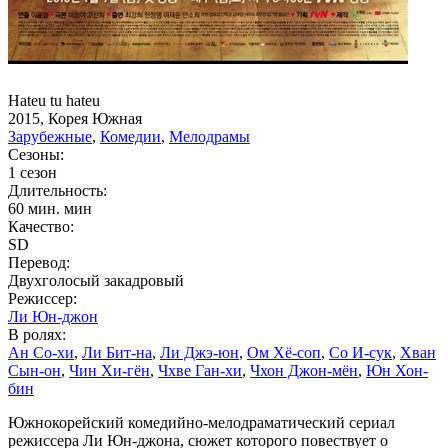
Hateu tu hateu
2015, Корея Южная
Зарубежные
,
Комедии
,
Мелодрамы
Сезоны:
1 сезон
Длительность:
60 мин. мин
Качество:
SD
Перевод:
Двухголосый закадровый
Режиссер:
Ли Юн-джон
В ролях:
Ан Со-хи
,
Ли Бит-на
,
Ли Джэ-юн
,
Ом Хё-соп
,
Со И-сук
,
Хван
Сын-он
,
Чин Хи-гён
,
Чхве Ган-хи
,
Чхон Джон-мён
,
Юн Хон-
бин
Южнокорейский комедийно-мелодраматический сериал
режиссера Ли Юн-джона, сюжет которого повествует о