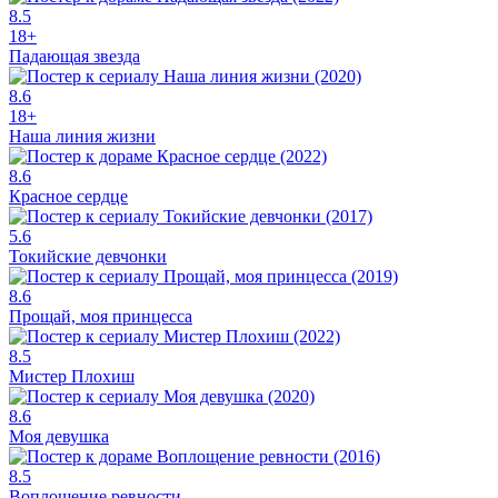
8.5
18+
Падающая звезда
8.6
18+
Наша линия жизни
8.6
Красное сердце
5.6
Токийские девчонки
8.6
Прощай, моя принцесса
8.5
Мистер Плохиш
8.6
Моя девушка
8.5
Воплощение ревности