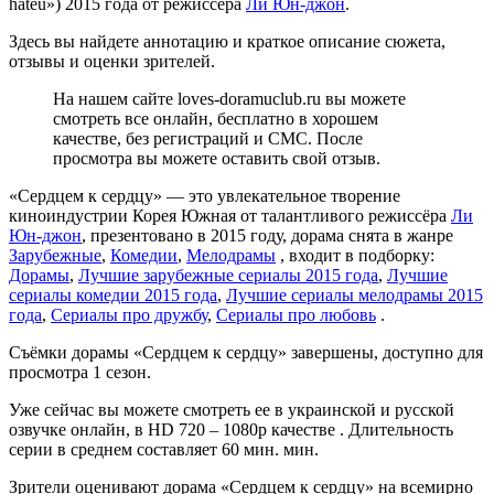
hateu») 2015 года от режиссёра
Ли Юн-джон
.
Здесь вы найдете аннотацию и краткое описание сюжета,
отзывы и оценки зрителей.
На нашем сайте loves-doramuclub.ru вы можете
смотреть все онлайн, бесплатно в хорошем
качестве, без регистраций и СМС. После
просмотра вы можете оставить свой отзыв.
«Сердцем к сердцу» — это увлекательное творение
киноиндустрии Корея Южная от талантливого режиссёра
Ли
Юн-джон
, презентовано в 2015 году, дорама снята в жанре
Зарубежные
,
Комедии
,
Мелодрамы
, входит в подборку:
Дорамы
,
Лучшие зарубежные сериалы 2015 года
,
Лучшие
сериалы комедии 2015 года
,
Лучшие сериалы мелодрамы 2015
года
,
Сериалы про дружбу
,
Сериалы про любовь
.
Съёмки дорамы «Сердцем к сердцу» завершены, доступно для
просмотра 1 сезон.
Уже сейчас вы можете смотреть ее в украинской и русской
озвучке онлайн, в HD 720 – 1080p качестве . Длительность
серии в среднем составляет 60 мин. мин.
Зрители оценивают дорама «Сердцем к сердцу» на всемирно