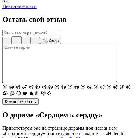
8.4
Невинные шаги
Оставь свой отзыв
Спойлер
😀
😁
😂
🤣
😃
😄
😅
😆
😉
😊
😋
😎
😍
😘
😜
😝
😏
😒
😞
😡
😭
😱
😈
❤️
🔥
👍
👎
💯
Комментировать
О дораме «Сердцем к сердцу»
Приветствуем вас на странице дорамы под названием
«Сердцем к сердцу» (оригинальное название — «Hateu tu