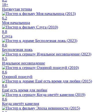
8.2
18+
Натянутая тетива
6.2
Моя начальница
8.8
Слуга
8.6
Бесполезная ложь
8.5
Идеальное несовпадение
8.6
Озорной поцелуй
8.6
Ещё есть время для любви
8.6
Когда цветёт камелия