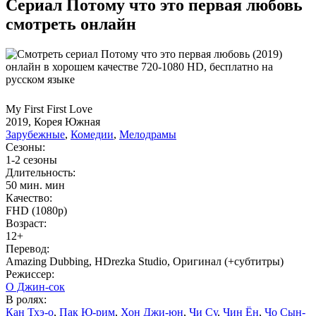
Сериал Потому что это первая любовь
смотреть онлайн
My First First Love
2019, Корея Южная
Зарубежные
,
Комедии
,
Мелодрамы
Сезоны:
1-2 сезоны
Длительность:
50 мин. мин
Качество:
FHD (1080p)
Возраст:
12+
Перевод:
Amazing Dubbing, HDrezka Studio, Оригинал (+субтитры)
Режиссер:
О Джин-сок
В ролях:
Кан Тхэ-о
,
Пак Ю-рим
,
Хон Джи-юн
,
Чи Су
,
Чин Ён
,
Чо Сын-