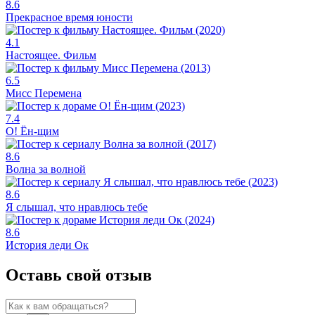
8.6
Прекрасное время юности
4.1
Настоящее. Фильм
6.5
Мисс Перемена
7.4
О! Ён-щим
8.6
Волна за волной
8.6
Я слышал, что нравлюсь тебе
8.6
История леди Ок
Оставь свой отзыв