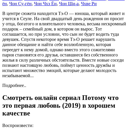
ён
,
Чон Су-гён
,
Чон Чхэ Ён
,
Чон Щи-а
,
Чхве Ри
В центре сюжета находится Тэ-О — юноша, который живет и
учится в Сеуле. На свой двадцатый день рождения он просит
у отца, богатого и влиятельного человека, весьма нескромный
подарок – семейный дом, в котором он вырос. Тот
соглашается, но при условии, что сын не будет водить туда
девушек. Спустя некоторое время Тэ-О решает нарушить
данное обещание и найти себе возлюбленную, которая
переедет к нему домой, однако вместо этого сожителями
парня становятся его друзья, оставшиеся без собственного
жилья в силу различных обстоятельств. Вместе новые соседи
познают настоящую любовь, поймут ценность дружбы и
испытают множество эмоций, которые делают молодость
незабываемой...
Подробнее..
Смотреть онлайн сериал Потому что
это первая любовь (2019) в хорошем
качестве
Воспроизвести: