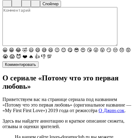
Спойлер
😀
😁
😂
🤣
😃
😄
😅
😆
😉
😊
😋
😎
😍
😘
😜
😝
😏
😒
😞
😡
😭
😱
😈
❤️
🔥
👍
👎
💯
Комментировать
О сериале «Потому что это первая
любовь»
Приветствуем вас на странице сериала под названием
«Потому что это первая любовь» (оригинальное название —
«My First First Love») 2019 года от режиссёра
О Джин-сок
.
Здесь вы найдете аннотацию и краткое описание сюжета,
отзывы и оценки зрителей.
На нашем сайте loves-doramuclub.ru вы можете