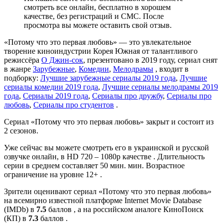
смотреть все онлайн, бесплатно в хорошем
качестве, без регистраций и СМС. После
просмотра вы можете оставить свой отзыв.
«Потому что это первая любовь» — это увлекательное
творение киноиндустрии Корея Южная от талантливого
режиссёра
О Джин-сок
, презентовано в 2019 году, сериал снят
в жанре
Зарубежные
,
Комедии
,
Мелодрамы
, входит в
подборку:
Лучшие зарубежные сериалы 2019 года
,
Лучшие
сериалы комедии 2019 года
,
Лучшие сериалы мелодрамы 2019
года
,
Сериалы 2019 года
,
Сериалы про дружбу
,
Сериалы про
любовь
,
Сериалы про студентов
.
Сериал «Потому что это первая любовь» закрыт и состоит из
2 сезонов.
Уже сейчас вы можете смотреть его в украинской и русской
озвучке онлайн, в HD 720 – 1080p качестве . Длительность
серии в среднем составляет 50 мин. мин. Возрастное
ограничение на уровне 12+ .
Зрители оценивают сериал «Потому что это первая любовь»
на всемирно известной платформе Internet Movie Database
(IMDb) в
7.5
баллов , а на российском аналоге КиноПоиск
(КП) в
7.3
баллов .