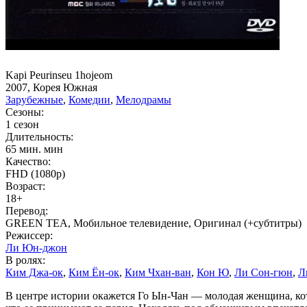
Kapi Peurinseu 1hojeom
2007, Корея Южная
Зарубежные
,
Комедии
,
Мелодрамы
Сезоны:
1 сезон
Длительность:
65 мин. мин
Качество:
FHD (1080p)
Возраст:
18+
Перевод:
GREEN TEA, Мобильное телевидение, Оригинал (+субтитры)
Режиссер:
Ли Юн-джон
В ролях:
Ким Джа-ок
,
Ким Ён-ок
,
Ким Чхан-ван
,
Кон Ю
,
Ли Сон-гюн
,
Л
В центре истории окажется Го Ын-Чан — молодая женщина, кото