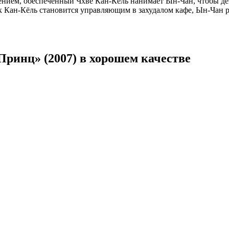
ением, обеспеченный Чхве Кан-Кёль нанимает Ын-Чан, чтобы де
 Кан-Кёль становится управляющим в захудалом кафе, Ын-Чан реш
Принц» (2007) в хорошем качестве