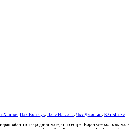
и Хан-ви
,
Пак Вон-сук
,
Чхве Иль-хва
,
Чхэ Джон-ан
,
Юн Ын-хе
рая заботится о родной матери и сестре. Короткие волосы, маль