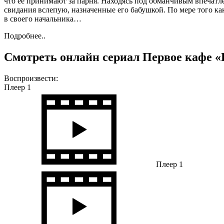
что ее принимают за парня. Находясь под обманчивым впечатл
свидания вслепую, назначенные его бабушкой. По мере того как
в своего начальника…
Подробнее..
Смотреть онлайн сериал Первое кафе «
Воспроизвести:
Плеер 1
Плеер 1