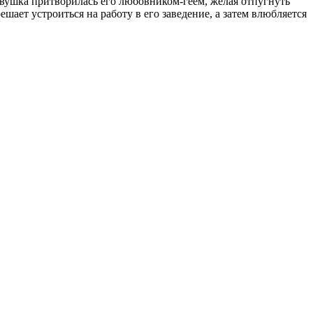
вушка притворилась его любовником-геем, желая отпугнуть
ает устроиться на работу в его заведение, а затем влюбляется