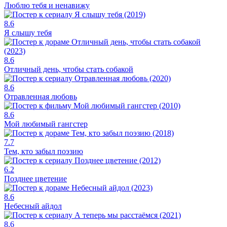
Люблю тебя и ненавижу
8.6
Я слышу тебя
8.6
Отличный день, чтобы стать собакой
8.6
Отравленная любовь
8.6
Мой любимый гангстер
7.7
Тем, кто забыл поэзию
6.2
Позднее цветение
8.6
Небесный айдол
8.6