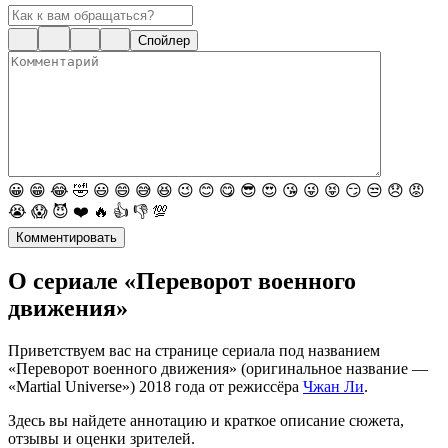
Спойлер
😀
😁
😂
🤣
😃
😄
😅
😆
😉
😊
😋
😎
😍
😘
😜
😝
😏
😒
😞
😡
😭
😱
😈
❤️
🔥
👍
👎
💯
Комментировать
О сериале «Переворот военного
движения»
Приветствуем вас на странице сериала под названием
«Переворот военного движения» (оригинальное название —
«Martial Universe») 2018 года от режиссёра
Чжан Ли
.
Здесь вы найдете аннотацию и краткое описание сюжета,
отзывы и оценки зрителей.