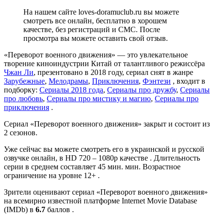
На нашем сайте loves-doramuclub.ru вы можете
смотреть все онлайн, бесплатно в хорошем
качестве, без регистраций и СМС. После
просмотра вы можете оставить свой отзыв.
«Переворот военного движения» — это увлекательное
творение киноиндустрии Китай от талантливого режиссёра
Чжан Ли
, презентовано в 2018 году, сериал снят в жанре
Зарубежные
,
Мелодрамы
,
Приключения
,
Фэнтези
, входит в
подборку:
Сериалы 2018 года
,
Сериалы про дружбу
,
Сериалы
про любовь
,
Сериалы про мистику и магию
,
Сериалы про
приключения
.
Сериал «Переворот военного движения» закрыт и состоит из
2 сезонов.
Уже сейчас вы можете смотреть его в украинской и русской
озвучке онлайн, в HD 720 – 1080p качестве . Длительность
серии в среднем составляет 45 мин. мин. Возрастное
ограничение на уровне 12+ .
Зрители оценивают сериал «Переворот военного движения»
на всемирно известной платформе Internet Movie Database
(IMDb) в
6.7
баллов .