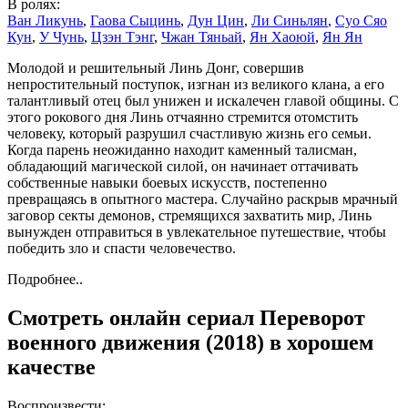
В ролях:
Ван Ликунь
,
Гаова Сыцинь
,
Дун Цин
,
Ли Синьлян
,
Суо Сяо
Кун
,
У Чунь
,
Цзэн Тэнг
,
Чжан Тяньай
,
Ян Хаоюй
,
Ян Ян
Молодой и решительный Линь Донг, совершив
непростительный поступок, изгнан из великого клана, а его
талантливый отец был унижен и искалечен главой общины. С
этого рокового дня Линь отчаянно стремится отомстить
человеку, который разрушил счастливую жизнь его семьи.
Когда парень неожиданно находит каменный талисман,
обладающий магической силой, он начинает оттачивать
собственные навыки боевых искусств, постепенно
превращаясь в опытного мастера. Случайно раскрыв мрачный
заговор секты демонов, стремящихся захватить мир, Линь
вынужден отправиться в увлекательное путешествие, чтобы
победить зло и спасти человечество.
Подробнее..
Смотреть онлайн сериал Переворот
военного движения (2018) в хорошем
качестве
Воспроизвести: