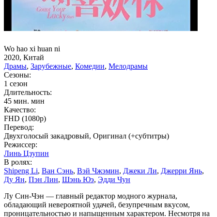
Wo hao xi huan ni
2020, Китай
Драмы
,
Зарубежные
,
Комедии
,
Мелодрамы
Сезоны:
1 сезон
Длительность:
45 мин. мин
Качество:
FHD (1080p)
Перевод:
Двухголосый закадровый, Оригинал (+субтитры)
Режиссер:
Линь Цзупин
В ролях:
Shipeng Li
,
Ван Сэнь
,
Вэй Чжэмин
,
Джеки Ли
,
Джерри Янь
,
Ду Ян
,
Пэн Лин
,
Шэнь Юэ
,
Эдди Чун
Лу Син-Чэн — главный редактор модного журнала,
обладающий невероятной удачей, безупречным вкусом,
проницательностью и напыщенным характером. Несмотря на