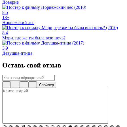
Доверие
8.5
18+
Норвежский лес
8.4
Мэри, где же ты была всю ночь?
3.9
Девушка-птица
Оставь свой отзыв
Спойлер