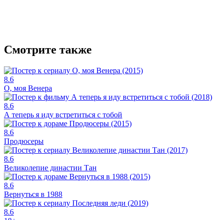
Смотрите также
8.6
О, моя Венера
8.6
А теперь я иду встретиться с тобой
8.6
Продюсеры
8.6
Великолепие династии Тан
8.6
Вернуться в 1988
8.6