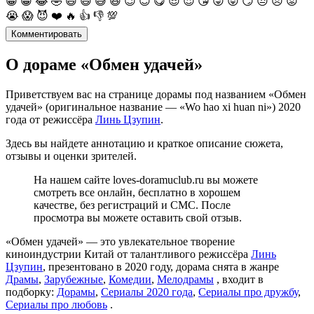
😀
😁
😂
🤣
😃
😄
😅
😆
😉
😊
😋
😎
😍
😘
😜
😝
😏
😒
😞
😡
😭
😱
😈
❤️
🔥
👍
👎
💯
Комментировать
О дораме «Обмен удачей»
Приветствуем вас на странице дорамы под названием «Обмен
удачей» (оригинальное название — «Wo hao xi huan ni») 2020
года от режиссёра
Линь Цзупин
.
Здесь вы найдете аннотацию и краткое описание сюжета,
отзывы и оценки зрителей.
На нашем сайте loves-doramuclub.ru вы можете
смотреть все онлайн, бесплатно в хорошем
качестве, без регистраций и СМС. После
просмотра вы можете оставить свой отзыв.
«Обмен удачей» — это увлекательное творение
киноиндустрии Китай от талантливого режиссёра
Линь
Цзупин
, презентовано в 2020 году, дорама снята в жанре
Драмы
,
Зарубежные
,
Комедии
,
Мелодрамы
, входит в
подборку:
Дорамы
,
Сериалы 2020 года
,
Сериалы про дружбу
,
Сериалы про любовь
.