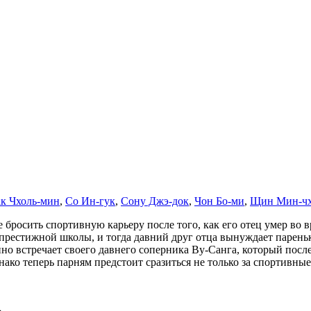
к Чхоль-мин
,
Со Ин-гук
,
Сону Джэ-док
,
Чон Бо-ми
,
Щин Мин-чх
росить спортивную карьеру после того, как его отец умер во в
престижной школы, и тогда давний друг отца вынуждает пареньк
о встречает своего давнего соперника Ву-Санга, который посл
ако теперь парням предстоит сразиться не только за спортивны