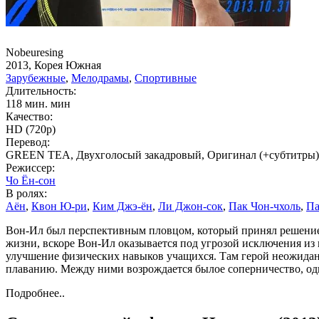
Nobeuresing
2013, Корея Южная
Зарубежные
,
Мелодрамы
,
Спортивные
Длительность:
118 мин. мин
Качество:
HD (720p)
Перевод:
GREEN TEA, Двухголосый закадровый, Оригинал (+субтитры)
Режиссер:
Чо Ён-сон
В ролях:
Аён
,
Квон Ю-ри
,
Ким Джэ-ён
,
Ли Джон-сок
,
Пак Чон-чхоль
,
Па
Вон-Ил был перспективным пловцом, который принял решение б
жизни, вскоре Вон-Ил оказывается под угрозой исключения из 
улучшение физических навыков учащихся. Там герой неожиданн
плаванию. Между ними возрождается былое соперничество, одн
Подробнее..