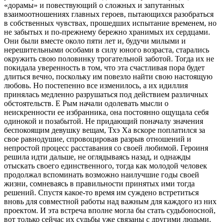
«дорамы» и повествующий о сложных и запутанных
взаимоотношениях главных героев, пытающихся разобраться
в собственных чувствах, прошедших испытание временем, но
не забытых и по-прежнему бережно хранимых их сердцами.
Они были вместе около пяти лет и, будучи милыми и
нерешительными особами в силу юного возраста, старались
окружить свою половинку трогательной заботой. Тогда их не
покидала уверенность в том, что эта счастливая пора будет
длиться вечно, поскольку им повезло найти свою настоящую
любовь. Но постепенно все изменилось, а их идиллия
принялась медленно разрушаться под действием различных
обстоятельств. Е Рым начали одолевать мысли о
неискренности ее избранника, она постоянно ощущала себя
одинокой и позабытой. Не придающий поначалу значения
беспокоящим девушку вещам, Тхэ Ха вскоре поплатился за
свое равнодушие, спровоцировав разрыв отношений и
непростой процесс расставания со своей любимой. Героиня
решила идти дальше, не оглядываясь назад, и однажды
отыскать своего единственного, тогда как молодой человек
продолжал вспоминать возможно наилучшие годы своей
жизни, сомневаясь в правильности принятых ими тогда
решений. Спустя какое-то время им суждено встретиться
вновь для совместной работы над важным для каждого из них
проектом. И эта встреча вполне могла бы стать судьбоносной,
вот только сейчас их судьбы уже связаны с другими людьми,