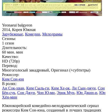
Yeonaeui balgyeon
2014, Корея Южная
Зарубежные
,
Комедии
,
Мелодрамы
Сезоны:
1 сезон
Длительность:
60 мин. мин
Качество:
HD (720p)
Перевод:
Многоголосый закадровый, Оригинал (+субтитры)
Режиссер:
Ким Сон-юн
В ролях:
Ан Сок-хван
,
Ким Сыль-ги
,
Ким Хе-ок
,
Ли Сын-джун
,
Сон
Бён-сук
,
Сон Джун
,
Чон Ю-ми
,
Эрик Мун
,
Юн Джин-и
,
Юн
Хён-мин
Южнокорейский комедийно-мелодраматический сериал
режиссера Ким Сон-юна, созданный в лучших традициях