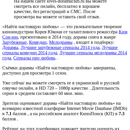
На нашем сайте loves-doramuclub.ru вы можете
смотреть все онлайн, бесплатно в хорошем
качестве, без регистраций и СМС. После
просмотра вы можете оставить свой отзыв.
«Найти настоящую любовь» — это увлекательное творение
киноиндустрии Корея Южная от талантливого режиссёра
Ким
Сон-юн
, презентовано в 2014 году, дорама снята в жанре
Зарубежные
,
Комедии
,
Мелодрамы
, входит в подборку:
Дорамы
,
Лучшие зарубежные сериалы 2014 года
,
Лучшие
сериалы комедии 2014 года
,
Лучшие сериалы мелодрамы 2014
года
,
Сериалы про любовь
.
Съёмки дорамы «Найти настоящую любовь» завершены,
доступно для просмотра 1 сезон.
Уже сейчас вы можете смотреть ее в украинской и русской
озвучке онлайн, в HD 720 – 1080p качестве . Длительность
серии в среднем составляет 60 мин. мин.
Зрители оценивают дорама «Найти настоящую любовь» на
всемирно известной платформе Internet Movie Database (IMDb)
в
7.1
баллов , а на российском аналоге КиноПоиск (КП) в
7.3
баллов .
Рейтинг на этих платформах поможет зрителю оценить их