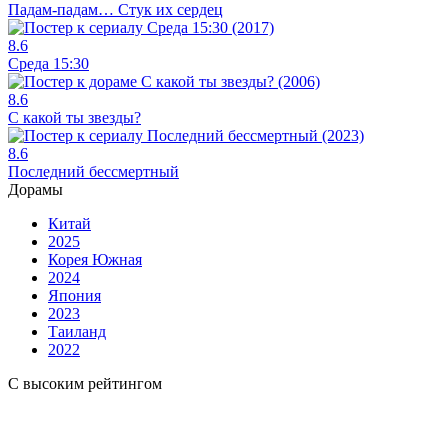
Падам-падам… Стук их сердец
8.6
Среда 15:30
8.6
С какой ты звезды?
8.6
Последний бессмертный
Дорамы
Китай
2025
Корея Южная
2024
Япония
2023
Таиланд
2022
С высоким рейтингом