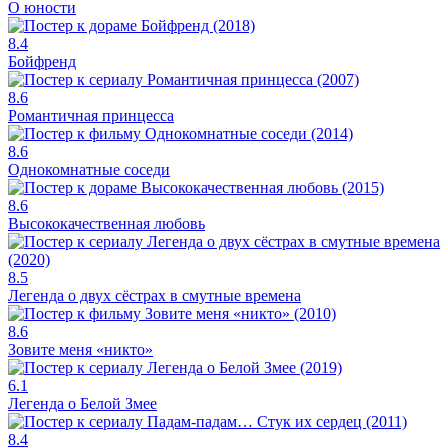
О юности
8.4
Бойфренд
8.6
Романтичная принцесса
8.6
Однокомнатные соседи
8.6
Высококачественная любовь
8.5
Легенда о двух сёстрах в смутные времена
8.6
Зовите меня «никто»
6.1
Легенда о Белой Змее
8.4