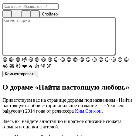
Спойлер
😀
😁
😂
🤣
😃
😄
😅
😆
😉
😊
😋
😎
😍
😘
😜
😝
😏
😒
😞
😡
😭
😱
😈
❤️
🔥
👍
👎
💯
Комментировать
О дораме «Найти настоящую любовь»
Приветствуем вас на странице дорамы под названием «Найти
настоящую любовь» (оригинальное название — «Yeonaeui
balgyeon») 2014 года от режиссёра
Ким Сон-юн
.
Здесь вы найдете аннотацию и краткое описание сюжета,
отзывы и оценки зрителей.