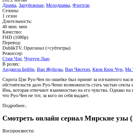
Драмы
,
Зарубежные
,
Мелодрамы
,
Фэнтези
Сезоны:
1 сезон
Длительность:
40 мин. мин
Качество:
FHD (1080p)
Перевод:
DublikTV, Оригинал (+субтитры)
Режиссер:
Стив Чэн
,
Чунчун Лью
В ролях:
Анджела Бейби
,
Ван Жуйцзы
,
Ван Чжочэн
,
Квок Кюн Чун
,
Ма 
Сирота Цзи Руо-Чен по ошибке был принят за изгнанного насле
обстоятельств дало Руо-Ченю возможность стать частью секты
Инь, которая отвечают взаимностью на его чувства. Однако на
что Руо-Чен не тот, за кого он себя выдает.
Подробнее..
Смотреть онлайн сериал Мирские узы (
Воспроизвести: