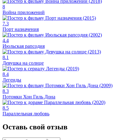
8
Война приложений
7.3
Порт назначения
4.4
Июльская рапсодия
8.1
Девушка на солнце
8.4
Легенды
8.3
Потомки Хон Гиль Дона
8.5
Параллельная любовь
Оставь свой отзыв