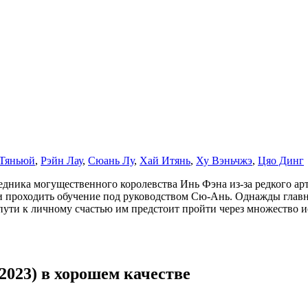
Тяньюй
,
Рэйн Лау
,
Сюань Лу
,
Хай Итянь
,
Ху Вэньчжэ
,
Цяо Динг
дника могущественного королевства Инь Фэна из-за редкого арте
 и проходить обучение под руководством Сю-Ань. Однажды глав
 пути к личному счастью им предстоит пройти через множество 
2023) в хорошем качестве