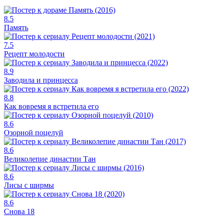
8.5
Память
7.5
Рецепт молодости
8.9
Заводила и принцесса
8.8
Как вовремя я встретила его
8.6
Озорной поцелуй
8.6
Великолепие династии Тан
8.6
Лисы с ширмы
8.6
Снова 18