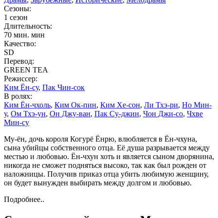
Сезоны:
1 сезон
Длительность:
70 мин. мин
Качество:
SD
Перевод:
GREEN TEA
Режиссер:
Ким Ён-су
,
Пак Чин-сок
В ролях:
Ким Ён-чхоль
,
Ким Ок-пин
,
Ким Хе-сон
,
Ли Тхэ-ри
,
Но Мин-
у
,
Ом Тхэ-ун
,
Он Джу-ван
,
Пак Су-джин
,
Чон Джи-со
,
Чхве
Мин-су
Му-ён, дочь короля Когурё Ёнрю, влюбляется в Ён-чхуна,
сына убийцы собственного отца. Её душа разрывается между
местью и любовью. Ён-чхун хоть и является сыном дворянина,
никогда не сможет подняться высоко, так как был рожден от
наложницы. Получив приказ отца убить любимую женщину,
он будет вынужден выбирать между долгом и любовью.
Подробнее..