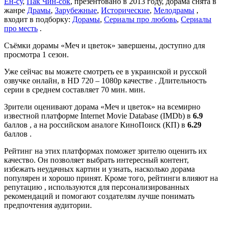
Ён-су
,
Пак Чин-сок
, презентовано в 2013 году, дорама снята в
жанре
Драмы
,
Зарубежные
,
Исторические
,
Мелодрамы
,
входит в подборку:
Дорамы
,
Сериалы про любовь
,
Сериалы
про месть
.
Съёмки дорамы «Меч и цветок» завершены, доступно для
просмотра 1 сезон.
Уже сейчас вы можете смотреть ее в украинской и русской
озвучке онлайн, в HD 720 – 1080p качестве . Длительность
серии в среднем составляет 70 мин. мин.
Зрители оценивают дорама «Меч и цветок» на всемирно
известной платформе Internet Movie Database (IMDb) в
6.9
баллов , а на российском аналоге КиноПоиск (КП) в
6.29
баллов .
Рейтинг на этих платформах поможет зрителю оценить их
качество. Он позволяет выбрать интересный контент,
избежать неудачных картин и узнать, насколько дорама
популярен и хорошо принят. Кроме того, рейтинги влияют на
репутацию , используются для персонализированных
рекомендаций и помогают создателям лучше понимать
предпочтения аудитории.