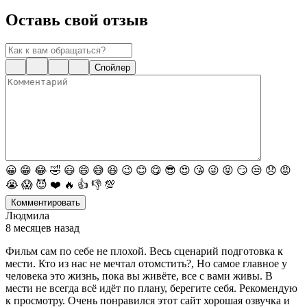
Оставь свой отзыв
Спойлер
😀
😁
😂
🤣
😃
😄
😅
😆
😉
😊
😋
😎
😍
😘
😜
😝
😏
😒
😞
😡
😭
😱
😈
❤️
🔥
👍
👎
💯
Комментировать
Людмила
8 месяцев назад
Фильм сам по себе не плохой. Весь сценарий подготовка к
мести. Кто из нас не мечтал отомстить?, Но самое главное у
человека это жизнь, пока вы живёте, все с вами живы. В
мести не всегда всё идёт по плану, берегите себя. Рекомендую
к просмотру. Очень понравился этот сайт хорошая озвучка и