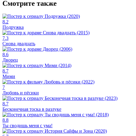
Смотрите также
8.2
Подружка
7.3
Снова двадцать
8.6
Дворец
8.7
Мими
7
Любовь и пёсики
8.7
Бесконечная тоска в разлуке
8.8
Ты сводишь меня с ума!