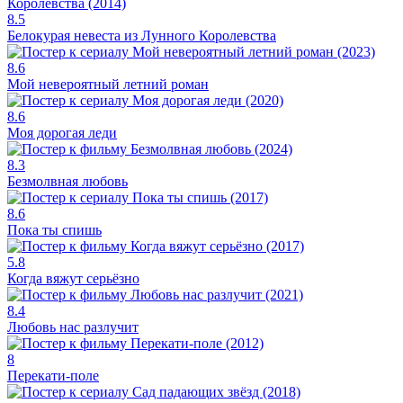
8.5
Белокурая невеста из Лунного Королевства
8.6
Мой невероятный летний роман
8.6
Моя дорогая леди
8.3
Безмолвная любовь
8.6
Пока ты спишь
5.8
Когда вяжут серьёзно
8.4
Любовь нас разлучит
8
Перекати-поле