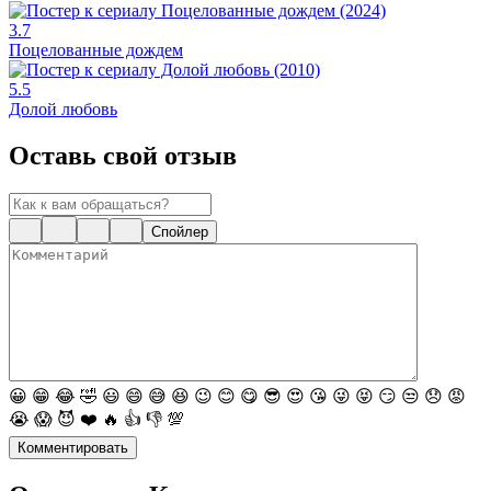
3.7
Поцелованные дождем
5.5
Долой любовь
Оставь свой отзыв
Спойлер
😀
😁
😂
🤣
😃
😄
😅
😆
😉
😊
😋
😎
😍
😘
😜
😝
😏
😒
😞
😡
😭
😱
😈
❤️
🔥
👍
👎
💯
Комментировать