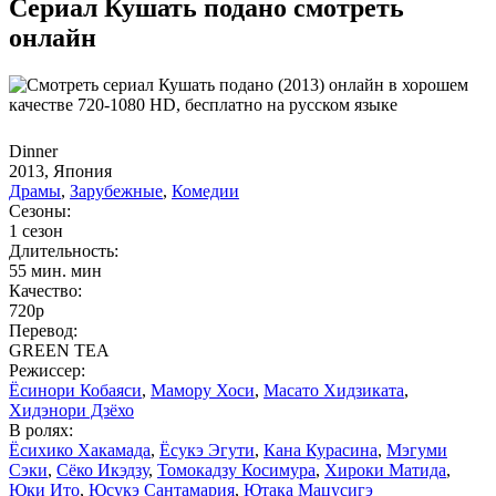
Сериал Кушать подано смотреть
онлайн
Dinner
2013, Япония
Драмы
,
Зарубежные
,
Комедии
Сезоны:
1 сезон
Длительность:
55 мин. мин
Качество:
720p
Перевод:
GREEN TEA
Режиссер:
Ёсинори Кобаяси
,
Мамору Хоси
,
Масато Хидзиката
,
Хидэнори Дзёхо
В ролях:
Ёсихико Хакамада
,
Ёсукэ Эгути
,
Кана Курасина
,
Мэгуми
Сэки
,
Сёко Икэдзу
,
Томокадзу Косимура
,
Хироки Матида
,
Юки Ито
,
Юсукэ Сантамария
,
Ютака Мацусигэ