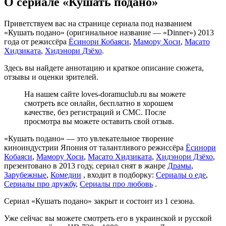
О сериале «Кушать подано»
Приветствуем вас на странице сериала под названием
«Кушать подано» (оригинальное название — «Dinner») 2013
года от режиссёра
Ёсинори Кобаяси
,
Мамору Хоси
,
Масато
Хидзиката
,
Хидэнори Дзёхо
.
Здесь вы найдете аннотацию и краткое описание сюжета,
отзывы и оценки зрителей.
На нашем сайте loves-doramuclub.ru вы можете
смотреть все онлайн, бесплатно в хорошем
качестве, без регистраций и СМС. После
просмотра вы можете оставить свой отзыв.
«Кушать подано» — это увлекательное творение
киноиндустрии Япония от талантливого режиссёра
Ёсинори
Кобаяси
,
Мамору Хоси
,
Масато Хидзиката
,
Хидэнори Дзёхо
,
презентовано в 2013 году, сериал снят в жанре
Драмы
,
Зарубежные
,
Комедии
, входит в подборку:
Сериалы о еде
,
Сериалы про дружбу
,
Сериалы про любовь
.
Сериал «Кушать подано» закрыт и состоит из 1 сезона.
Уже сейчас вы можете смотреть его в украинской и русской