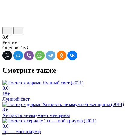
8.6
Рейтинг
Оценок: 163
Смотрите также
8.6
18+
Лунный свет
8.6
Хитрость незамужней женщины
8.6
Ты — мой триумф