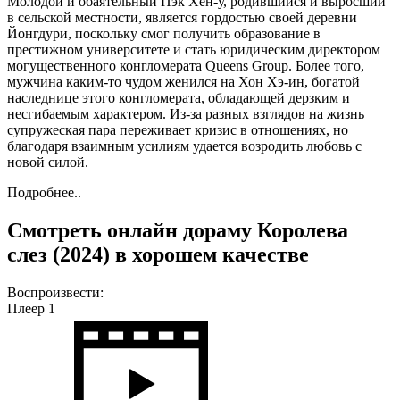
Молодой и обаятельный Пэк Хен-у, родившийся и выросший
в сельской местности, является гордостью своей деревни
Йонгдури, поскольку смог получить образование в
престижном университете и стать юридическим директором
могущественного конгломерата Queens Group. Более того,
мужчина каким-то чудом женился на Хон Хэ-ин, богатой
наследнице этого конгломерата, обладающей дерзким и
несгибаемым характером. Из-за разных взглядов на жизнь
супружеская пара переживает кризис в отношениях, но
благодаря взаимным усилиям удается возродить любовь с
новой силой.
Подробнее..
Смотреть онлайн дораму Королева
слез (2024) в хорошем качестве
Воспроизвести:
Плеер 1