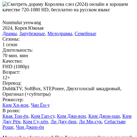
Nunmului yeowang
2024, Корея Южная
Драмы
,
Зарубежные
,
Мелодрамы
,
Семейные
Сезоны:
1 сезон
Длительность:
70 мин. мин
Качество:
FHD (1080p)
Возраст:
12+
Перевод:
DublikTV, SoftBox, STEPonee, Двухголосый закадровый,
Оригинал (+субтитры)
Режиссер:
Ким Хи-вон
,
Чан Ён-у
В ролях:
Квак Тон-ён
,
Ким Гап-су
,
Ким Джи-вон
,
Ким Джон-нан
,
Ким
Джу Рён
,
Ким Су-хён
,
Ли Джу-бин
,
Ли Ми-сук
,
Себастьян
Роше
,
Чон Джин-ён