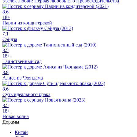
Узелок любви: Первая любовь Его Превосходительства
8.6
18+
Парни из кондитерской
7.1
Сэйдза
8.5
18+
Таинственный сад
8.8
Алиса из Чхондама
8.6
Суть идеального брака
8.5
18+
Новая волна
Дорамы
Китай