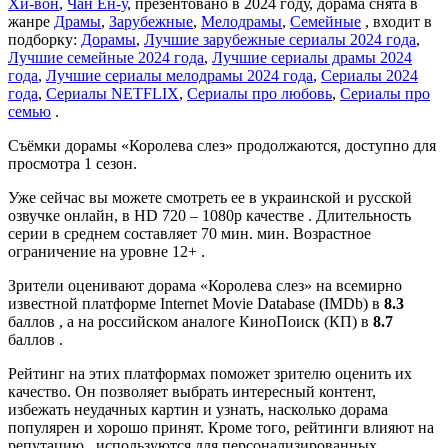
Хи-вон
,
Чан Ён-у
, презентовано в 2024 году, дорама снята в
жанре
Драмы
,
Зарубежные
,
Мелодрамы
,
Семейные
, входит в
подборку:
Дорамы
,
Лучшие зарубежные сериалы 2024 года
,
Лучшие семейные 2024 года
,
Лучшие сериалы драмы 2024
года
,
Лучшие сериалы мелодрамы 2024 года
,
Сериалы 2024
года
,
Сериалы NETFLIX
,
Сериалы про любовь
,
Сериалы про
семью
.
Съёмки дорамы «Королева слез» продолжаются, доступно для
просмотра 1 сезон.
Уже сейчас вы можете смотреть ее в украинской и русской
озвучке онлайн, в HD 720 – 1080p качестве . Длительность
серии в среднем составляет 70 мин. мин. Возрастное
ограничение на уровне 12+ .
Зрители оценивают дорама «Королева слез» на всемирно
известной платформе Internet Movie Database (IMDb) в
8.3
баллов , а на российском аналоге КиноПоиск (КП) в
8.7
баллов .
Рейтинг на этих платформах поможет зрителю оценить их
качество. Он позволяет выбрать интересный контент,
избежать неудачных картин и узнать, насколько дорама
популярен и хорошо принят. Кроме того, рейтинги влияют на
репутацию , используются для персонализированных