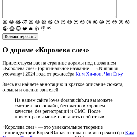
😀
😁
😂
🤣
😃
😄
😅
😆
😉
😊
😋
😎
😍
😘
😜
😝
😏
😒
😞
😡
😭
😱
😈
❤️
🔥
👍
👎
💯
Комментировать
О дораме «Королева слез»
Приветствуем вас на странице дорамы под названием
«Королева слез» (оригинальное название — «Nunmului
yeowang») 2024 года от режиссёра
Ким Хи-вон
,
Чан Ён-у
.
Здесь вы найдете аннотацию и краткое описание сюжета,
отзывы и оценки зрителей.
На нашем сайте loves-doramuclub.ru вы можете
смотреть все онлайн, бесплатно в хорошем
качестве, без регистраций и СМС. После
просмотра вы можете оставить свой отзыв.
«Королева слез» — это увлекательное творение
киноиндустрии Корея Южная от талантливого режиссёра
Ким