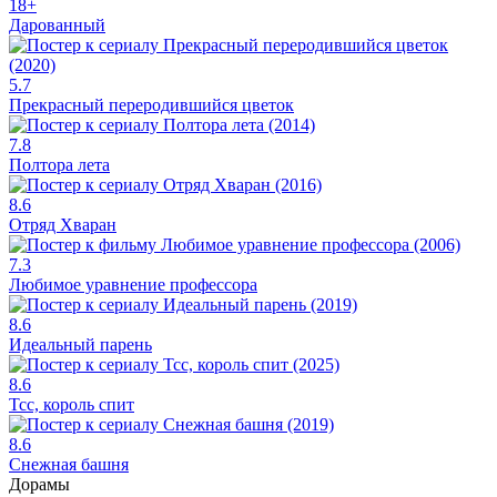
18+
Дарованный
5.7
Прекрасный переродившийся цветок
7.8
Полтора лета
8.6
Отряд Хваран
7.3
Любимое уравнение профессора
8.6
Идеальный парень
8.6
Тсс, король спит
8.6
Снежная башня
Дорамы