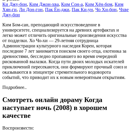
Ки Джу-бон
,
Ким Джон-хва
,
Ким Сон-а
,
Ким Хён-бом
,
Ким
Хян-ги
,
Ли Дон-гон
,
Пак Ён-джи
,
Пак Ки-ун
,
Чо Хи-бон
,
Чхве
Джу-бон
Ким Бом-сан, преподающий искусствоведение в
университете, специализируется на древних артефактах и
легко может отличить оригинальные произведения искусства
от подделки. Хо Чо-хи — 29-летняя сотрудница
Администрации культурного наследия Кореи, которая
последние 7 лет занимается поиском своего отца, охотника за
древностями, бесследно пропавшего во время очередной
рискованной вылазки. Когда пути двоих молодых искателей
приключений пересекаются, они формируют прочный союз и
оказываются в эпицентре стремительного водоворота
событий, что приводит их к новым невероятным открытиям.
Подробнее..
Смотреть онлайн дораму Когда
наступает ночь (2008) в хорошем
качестве
Воспроизвести: