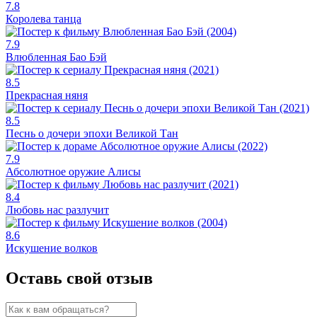
7.8
Королева танца
7.9
Влюбленная Бао Бэй
8.5
Прекрасная няня
8.5
Песнь о дочери эпохи Великой Тан
7.9
Абсолютное оружие Алисы
8.4
Любовь нас разлучит
8.6
Искушение волков
Оставь свой отзыв