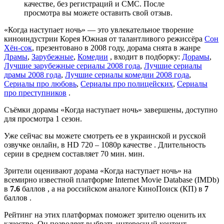
качестве, без регистраций и СМС. После
просмотра вы можете оставить свой отзыв.
«Когда наступает ночь» — это увлекательное творение
киноиндустрии Корея Южная от талантливого режиссёра
Сон
Хён-сок
, презентовано в 2008 году, дорама снята в жанре
Драмы
,
Зарубежные
,
Комедии
, входит в подборку:
Дорамы
,
Лучшие зарубежные сериалы 2008 года
,
Лучшие сериалы
драмы 2008 года
,
Лучшие сериалы комедии 2008 года
,
Сериалы про любовь
,
Сериалы про полицейских
,
Сериалы
про преступников
.
Съёмки дорамы «Когда наступает ночь» завершены, доступно
для просмотра 1 сезон.
Уже сейчас вы можете смотреть ее в украинской и русской
озвучке онлайн, в HD 720 – 1080p качестве . Длительность
серии в среднем составляет 70 мин. мин.
Зрители оценивают дорама «Когда наступает ночь» на
всемирно известной платформе Internet Movie Database (IMDb)
в
7.6
баллов , а на российском аналоге КиноПоиск (КП) в
7
баллов .
Рейтинг на этих платформах поможет зрителю оценить их
качество. Он позволяет выбрать интересный контент,