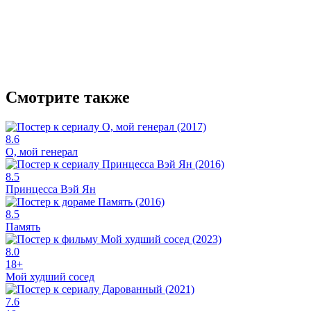
Смотрите также
8.6
О, мой генерал
8.5
Принцесса Вэй Ян
8.5
Память
8.0
18+
Мой худший сосед
7.6