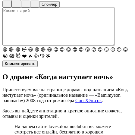
Спойлер
😀
😁
😂
🤣
😃
😄
😅
😆
😉
😊
😋
😎
😍
😘
😜
😝
😏
😒
😞
😡
😭
😱
😈
❤️
🔥
👍
👎
💯
Комментировать
О дораме «Когда наступает ночь»
Приветствуем вас на странице дорамы под названием «Когда
наступает ночь» (оригинальное название — «Bamimyeon
bammada») 2008 года от режиссёра
Сон Хён-сок
.
Здесь вы найдете аннотацию и краткое описание сюжета,
отзывы и оценки зрителей.
На нашем сайте loves-doramuclub.ru вы можете
смотреть все онлайн, бесплатно в хорошем