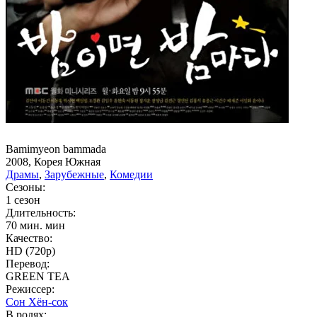
Bamimyeon bammada
2008, Корея Южная
Драмы
,
Зарубежные
,
Комедии
Сезоны:
1 сезон
Длительность:
70 мин. мин
Качество:
HD (720p)
Перевод:
GREEN TEA
Режиссер:
Сон Хён-сок
В ролях: