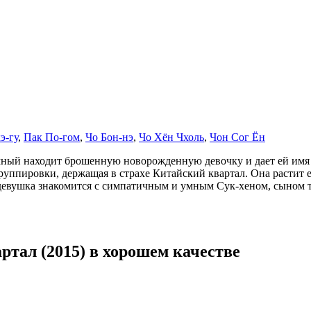
э-гу
,
Пак По-гом
,
Чо Бон-нэ
,
Чо Хён Чхоль
,
Чон Сог Ён
омный находит брошенную новорожденную девочку и дает ей имя 
ппировки, держащая в страхе Китайский квартал. Она растит ее
девушка знакомится с симпатичным и умным Сук-хеном, сыном т
тал (2015) в хорошем качестве