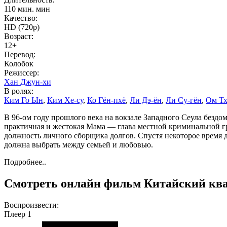
110 мин. мин
Качество:
HD (720p)
Возраст:
12+
Перевод:
Колобок
Режиссер:
Хан Джун-хи
В ролях:
Ким Го Ын
,
Ким Хе-су
,
Ко Гён-пхё
,
Ли Дэ-ён
,
Ли Су-гён
,
Ом Тх
В 96-ом году прошлого века на вокзале Западного Сеула безд
практичная и жестокая Мама — глава местной криминальной гру
должность личного сборщика долгов. Спустя некоторое время 
должна выбрать между семьей и любовью.
Подробнее..
Смотреть онлайн фильм Китайский квар
Воспроизвести:
Плеер 1