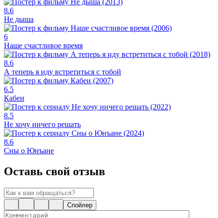
8.6
Не дыша
6
Наше счастливое время
8.6
А теперь я иду встретиться с тобой
6.5
Кабеи
8.5
Не хочу ничего решать
8.6
Сны о Юнъане
Оставь свой отзыв
Спойлер