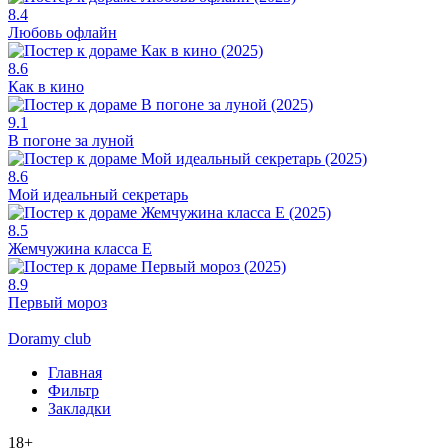
8.4
Любовь офлайн
8.6
Как в кино
9.1
В погоне за луной
8.6
Мой идеальный секретарь
8.5
Жемчужина класса Е
8.9
Первый мороз
Doramy club
Главная
Фильтр
Закладки
18+