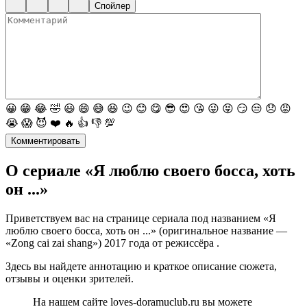
Спойлер
😀
😁
😂
🤣
😃
😄
😅
😆
😉
😊
😋
😎
😍
😘
😜
😝
😏
😒
😞
😡
😭
😱
😈
❤️
🔥
👍
👎
💯
Комментировать
О сериале «Я люблю своего босса, хоть
он ...»
Приветствуем вас на странице сериала под названием «Я
люблю своего босса, хоть он ...» (оригинальное название —
«Zong cai zai shang») 2017 года от режиссёра .
Здесь вы найдете аннотацию и краткое описание сюжета,
отзывы и оценки зрителей.
На нашем сайте loves-doramuclub.ru вы можете