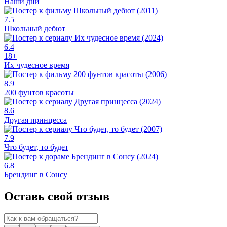
Наши дни
7.5
Школьный дебют
6.4
18+
Их чудесное время
8.9
200 фунтов красоты
8.6
Другая принцесса
7.9
Что будет, то будет
6.8
Брендинг в Сонсу
Оставь свой отзыв