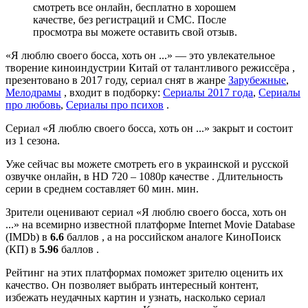
смотреть все онлайн, бесплатно в хорошем
качестве, без регистраций и СМС. После
просмотра вы можете оставить свой отзыв.
«Я люблю своего босса, хоть он ...» — это увлекательное
творение киноиндустрии Китай от талантливого режиссёра ,
презентовано в 2017 году, сериал снят в жанре
Зарубежные
,
Мелодрамы
, входит в подборку:
Сериалы 2017 года
,
Сериалы
про любовь
,
Сериалы про психов
.
Сериал «Я люблю своего босса, хоть он ...» закрыт и состоит
из 1 сезона.
Уже сейчас вы можете смотреть его в украинской и русской
озвучке онлайн, в HD 720 – 1080p качестве . Длительность
серии в среднем составляет 60 мин. мин.
Зрители оценивают сериал «Я люблю своего босса, хоть он
...» на всемирно известной платформе Internet Movie Database
(IMDb) в
6.6
баллов , а на российском аналоге КиноПоиск
(КП) в
5.96
баллов .
Рейтинг на этих платформах поможет зрителю оценить их
качество. Он позволяет выбрать интересный контент,
избежать неудачных картин и узнать, насколько сериал