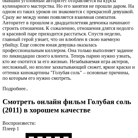
бывший уголовный авторитет отправляется на курсы
кулинарного мастерства. Но его занятия не прошли даром. На
одном из таких уроков он знакомится с прекрасной девушкой.
Сразу же между ними появляется взаимная симпатия.
Авторитет в прошлом и двадцатилетняя девчонка начинают
строить отношения. К сожалению, отношения длятся недолго
и красивой паре приходится расстаться. Спустя неделю,
главный герой узнает, что он влюблен в свою наемную
убийцу. Еще совсем юная девушка оказалась
профессиональным киллером. Она только выполняет задание
по ликвидации своего клиента. Теперь парню нужно узнать,
кто же охотится за его жизнью. Незабываемая игра актеров,
несложный, но вполне захватывающий сюжет, яркие краски и
оттенки кинокартины "Голубая соль" – основные причины,
по которым его нужно смотреть.
Подробнее..
Смотреть онлайн фильм Голубая соль
(2011) в хорошем качестве
Воспроизвести:
Плеер 1