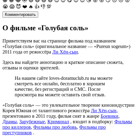
😀
😁
😂
🤣
😃
😄
😅
😆
😉
😊
😋
😎
😍
😘
😜
😝
😏
😒
😞
😡
😭
😱
😈
❤️
🔥
👍
👎
💯
Комментировать
О фильме «Голубая соль»
Приветствуем вас на странице фильма под названием
«Голубая соль» (оригинальное название — «Pureun sogeum»)
2011 года от режиссёра
Ли Хён-сын
.
Здесь вы найдете аннотацию и краткое описание сюжета,
отзывы и оценки зрителей.
На нашем сайте loves-doramuclub.ru вы можете
смотреть все онлайн, бесплатно в хорошем
качестве, без регистраций и СМС. После
просмотра вы можете оставить свой отзыв.
«Голубая соль» — это увлекательное творение киноиндустрии
Корея Южная от талантливого режиссёра
Ли Хён-сын
,
презентовано в 2011 году, фильм снят в жанре
Боевики
,
Драмы
,
Зарубежные
,
Криминал
, входит в подборку:
Фильмы
про киллеров
,
Фильмы про любовь
,
Фильмы про
преступников
.