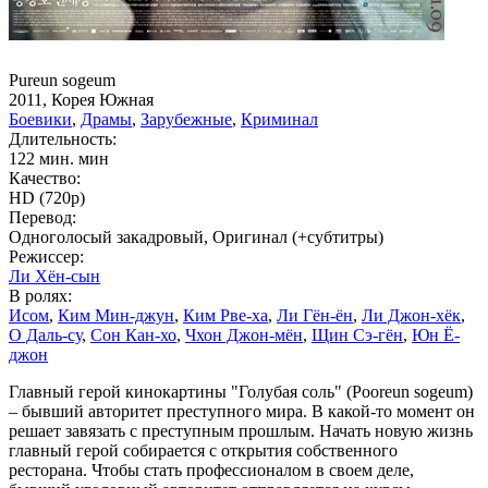
Pureun sogeum
2011, Корея Южная
Боевики
,
Драмы
,
Зарубежные
,
Криминал
Длительность:
122 мин. мин
Качество:
HD (720p)
Перевод:
Одноголосый закадровый, Оригинал (+субтитры)
Режиссер:
Ли Хён-сын
В ролях:
Исом
,
Ким Мин-джун
,
Ким Рве-ха
,
Ли Гён-ён
,
Ли Джон-хёк
,
О Даль-су
,
Сон Кан-хо
,
Чхон Джон-мён
,
Щин Сэ-гён
,
Юн Ё-
джон
Главный герой кинокартины "Голубая соль" (Pooreun sogeum)
– бывший авторитет преступного мира. В какой-то момент он
решает завязать с преступным прошлым. Начать новую жизнь
главный герой собирается с открытия собственного
ресторана. Чтобы стать профессионалом в своем деле,