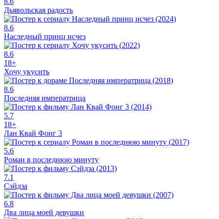
8.6
Дьявольская радость
8.6
Наследный принц исчез
8.6
18+
Хочу укусить
8.6
Последняя императрица
5.7
18+
Лан Квай Фонг 3
5.6
Роман в последнюю минуту
7.1
Сэйдза
6.8
Два лица моей девушки