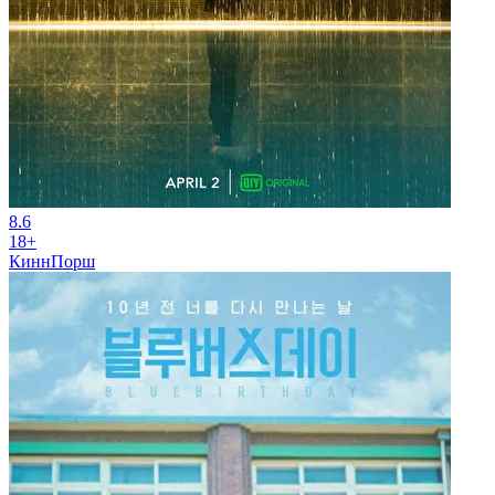
8.6
18+
КиннПорш