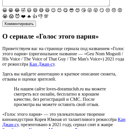
😀
😁
😂
🤣
😃
😄
😅
😆
😉
😊
😋
😎
😍
😘
😜
😝
😏
😒
😞
😡
😭
😱
😈
❤️
🔥
👍
👎
💯
Комментировать
О сериале «Голос этого парня»
Приветствуем вас на странице сериала под названием «Голос
этого парня» (оригинальное название — «Geu Nom Mogsoli /
His Voice / The Voice of That Guy / The Man's Voice») 2021 года
от режиссёра
Кан Джан-су
.
Здесь вы найдете аннотацию и краткое описание сюжета,
отзывы и оценки зрителей.
На нашем сайте loves-doramuclub.ru вы можете
смотреть все онлайн, бесплатно в хорошем
качестве, без регистраций и СМС. После
просмотра вы можете оставить свой отзыв.
«Голос этого парня» — это увлекательное творение
киноиндустрии Корея Южная от талантливого режиссёра
Кан
Джан-су
, презентовано в 2021 году, сериал снят в жанре