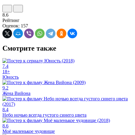
8.6
Рейтинг
Оценок: 157
Смотрите также
7.4
18+
Юность
9.2
Жена Вийона
8.4
Небо ночью всегда густого синего цвета
8.6
Моё маленькое чудовище