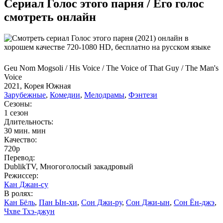
Сериал Голос этого парня / Его голос
смотреть онлайн
Geu Nom Mogsoli / His Voice / The Voice of That Guy / The Man's
Voice
2021, Корея Южная
Зарубежные
,
Комедии
,
Мелодрамы
,
Фэнтези
Сезоны:
1 сезон
Длительность:
30 мин. мин
Качество:
720p
Перевод:
DublikTV, Многоголосый закадровый
Режиссер:
Кан Джан-су
В ролях:
Кан Бёль
,
Пан Ын-хи
,
Сон Джи-ру
,
Сон Джи-ын
,
Сон Ён-джэ
,
Чхве Тхэ-джун