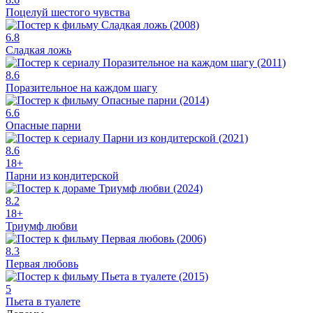
Поцелуй шестого чувства
6.8
Сладкая ложь
8.6
Поразительное на каждом шагу
6.6
Опасные парни
8.6
18+
Парни из кондитерской
8.2
18+
Триумф любви
8.3
Первая любовь
5
Пьета в туалете