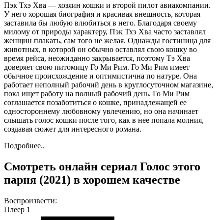
Пэк Тхэ Хва — хозяин кошки и второй пилот авиакомпании.
У него хорошая биография и красивая внешность, которая
заставила бы любую влюбиться в него. Благодаря своему
милому от природы характеру, Пэк Тхэ Хва часто заставлял
женщин плакать, сам того не желая. Однажды гостиница для
животных, в которой он обычно оставлял свою кошку во
время рейса, неожиданно закрывается, поэтому Тэ Хва
доверяет свою питомицу Го Ми Рим. Го Ми Рим имеет
обычное происхождение и оптимистична по натуре. Она
работает неполный рабочий день в круглосуточном магазине,
пока ищет работу на полный рабочий день. Го Ми Рим
соглашается позаботиться о кошке, принадлежащей ее
одностороннему любовному увлечению, но она начинает
слышать голос кошки после того, как в нее попала молния,
создавая сюжет для интересного романа.
Подробнее..
Смотреть онлайн сериал Голос этого
парня (2021) в хорошем качестве
Воспроизвести:
Плеер 1