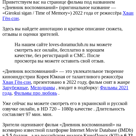
Приветствуем вас на странице фильма под названием
«Дневник воспоминаний» (оригинальное название —
«Gieokui sigan / Time of Memory») 2022 года от режиссёра
Хван
Гён-сон
.
Здесь вы найдете аннотацию и краткое описание сюжета,
отзывы и оценки зрителей.
На нашем сайте loves-doramuclub.ru вы можете
смотреть все онлайн, бесплатно в хорошем
качестве, без регистраций и СМС. После
просмотра вы можете оставить свой отзыв.
«Дневник воспоминаний» — это увлекательное творение
киноиндустрии Корея Южная от талантливого режиссёра
Хван Гён-сон
, презентовано в 2022 году, фильм снят в жанре
Зарубежные
,
Мелодрамы
, входит в подборку:
Фильмы 2021
года
,
Фильмы про любовь
.
Уже сейчас вы можете смотреть его в украинской и русской
озвучке онлайн, в HD 720 – 1080p качестве . Длительность
составляет 97 мин. мин.
Зрители оценивают фильм «Дневник воспоминаний» на
всемирно известной платформе Internet Movie Database (IMDb)
в
5.5
баллов , а на российском аналоге КиноПоиск (КП) в
6.22