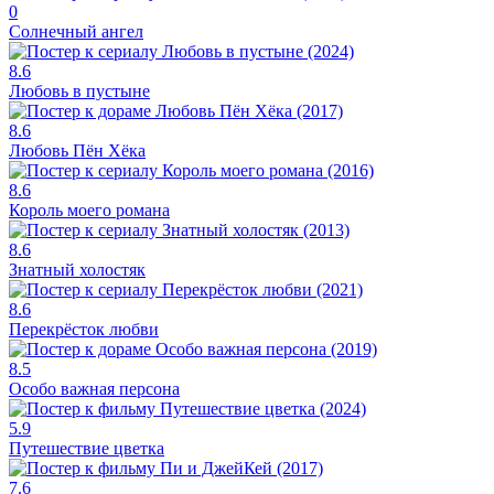
0
Солнечный ангел
8.6
Любовь в пустыне
8.6
Любовь Пён Хёка
8.6
Король моего романа
8.6
Знатный холостяк
8.6
Перекрёсток любви
8.5
Особо важная персона
5.9
Путешествие цветка
7.6