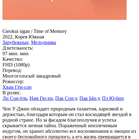
Gieokui sigan / Time of Memory
2022, Корея Южная
Зарубежные
,
Мелодрамы
Длительность:
97 мин. мин
Качество:
FHD (1080p)
Перевод:
Многоголосый закадровый
Режиссер:
Хван Гён-сон
В ролях:
Ли Сон-ёль
,
Нам Гю-хи
,
Пак Сон-у
,
Пак Ын-у
,
Пэ Ю-бин
Чон У-Джин обладает природным талантом, харизмой и
дерзостью, благодаря которым он стал восходящей звездой в
родной стране. Но за фасадом благополучия и успеха
скрывается личная тайна. Пораженный неизлечимым
недугом, он хранит абсолютно все воспоминания и эмоции из
своего беспокойного прошлого, а его жизнь превращается в