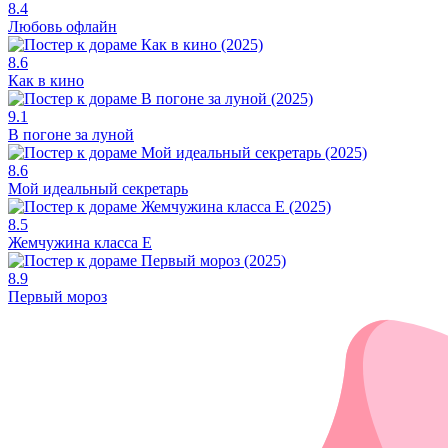
8.4
Любовь офлайн
8.6
Как в кино
9.1
В погоне за луной
8.6
Мой идеальный секретарь
8.5
Жемчужина класса Е
8.9
Первый мороз