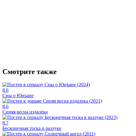
Смотрите также
8.6
Сны о Юнъане
8.6
Синяя весна издалека
8.7
Бесконечная тоска в разлуке