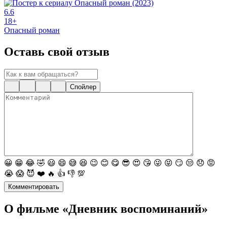
6.6
18+
Опасный роман
Оставь свой отзыв
Спойлер
😀
😁
😂
🤣
😃
😄
😅
😆
😉
😊
😋
😎
😍
😘
😜
😝
😏
😒
😞
😡
😭
😱
😈
❤️
🔥
👍
👎
💯
Комментировать
О фильме «Дневник воспоминаний»