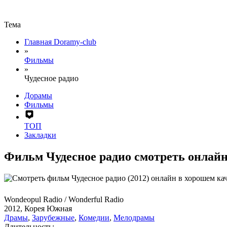
Тема
Главная Doramy-club
»
Фильмы
»
Чудесное радио
Дорамы
Фильмы
ТОП
Закладки
Фильм Чудесное радио смотреть онлай
Wondeopul Radio / Wonderful Radio
2012, Корея Южная
Драмы
,
Зарубежные
,
Комедии
,
Мелодрамы
Длительность: