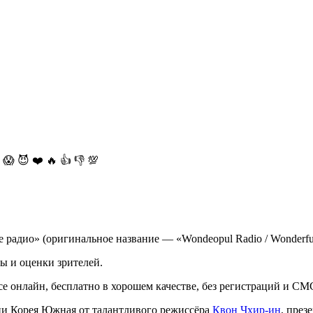
😱
😈
❤️
🔥
👍
👎
💯
 радио» (оригинальное название — «Wondeopul Radio / Wonderful
ы и оценки зрителей.
все онлайн, бесплатно в хорошем качестве, без регистраций и СМ
ии Корея Южная от талантливого режиссёра
Квон Чхир-ин
, през