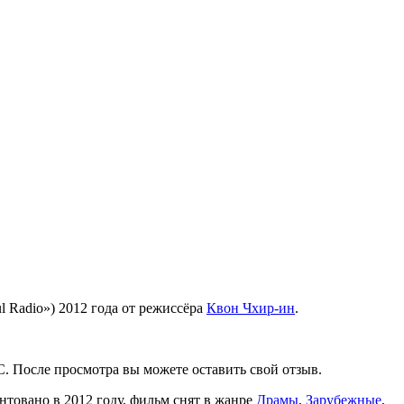
 Radio») 2012 года от режиссёра
Квон Чхир-ин
.
С. После просмотра вы можете оставить свой отзыв.
ентовано в 2012 году, фильм снят в жанре
Драмы
,
Зарубежные
,