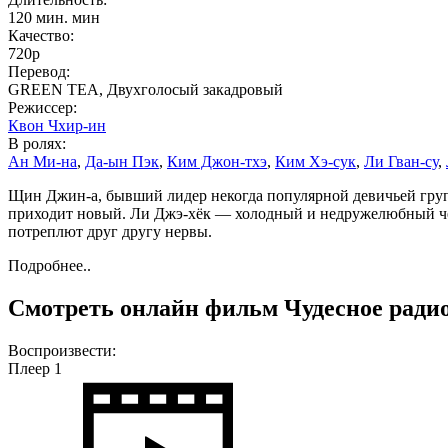
120 мин. мин
Качество:
720p
Перевод:
GREEN TEA, Двухголосый закадровый
Режиссер:
Квон Чхир-ин
В ролях:
Ан Ми-на
,
Да-ын Пэк
,
Ким Джон-тхэ
,
Ким Хэ-сук
,
Ли Гван-су
,
Щин Джин-а, бывший лидер некогда популярной девичьей групп
приходит новый. Ли Джэ-хёк — холодный и недружелюбный чел
потреплют друг другу нервы.
Подробнее..
Смотреть онлайн фильм Чудесное радио 
Воспроизвести:
Плеер 1