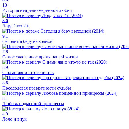
18+
История непреднамеренной любви
8.6
Лорд Сюэ Ин
9.1
Сегодня я беру выходной
7.8
Самое счастливое время нашей жизни
8.9
С нами явно что-то не так
8.6
Преодолевая превратности судьбы
8.1
Любовь подменной принцессы
4.9
Лоло и внук