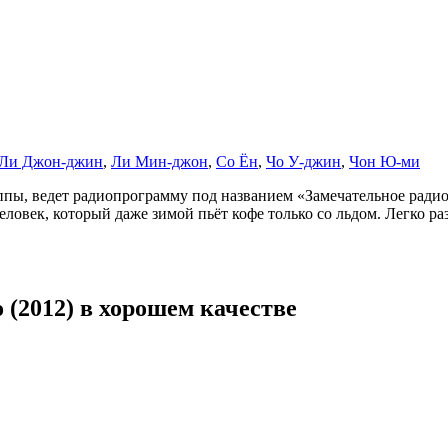
Ли Джон-джин
,
Ли Мин-джон
,
Со Ён
,
Чо У-джин
,
Чон Ю-ми
ы, ведет радиопрограмму под названием «Замечательное радио»
овек, который даже зимой пьёт кофе только со льдом. Легко р
(2012) в хорошем качестве