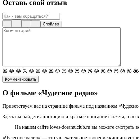
Оставь свой отзыв
Спойлер
😀
😁
😂
🤣
😃
😄
😅
😆
😉
😊
😋
😎
😍
😘
😜
😝
😏
😒
😞
😡
😭
Комментировать
О фильме «Чудесное радио»
Приветствуем вас на странице фильма под названием «Чудесное
Здесь вы найдете аннотацию и краткое описание сюжета, отзыв
На нашем сайте loves-doramuclub.ru вы можете смотреть 
«Чудесное радио» — это увлекательное творение киноиндустр